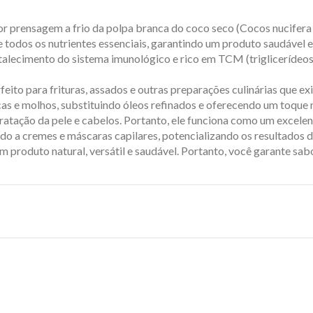
r prensagem a frio da polpa branca do coco seco (Cocos nucifera L
todos os nutrientes essenciais, garantindo um produto saudável e 
ortalecimento do sistema imunológico e rico em TCM (triglicerídeo
rfeito para frituras, assados e outras preparações culinárias que e
cas e molhos, substituindo óleos refinados e oferecendo um toque
ratação da pele e cabelos. Portanto, ele funciona como um excelen
do a cremes e máscaras capilares, potencializando os resultados 
 produto natural, versátil e saudável. Portanto, você garante sabo