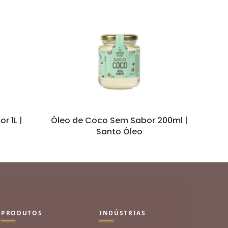
r 1L |
Óleo de Coco Sem Sabor 200ml |
Ó
Santo Óleo
Ex
PRODUTOS
INDÚSTRIAS