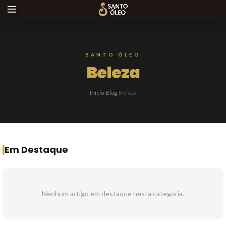
SANTO ÓLEO
Beleza
Início
Blog
Beleza
›
›
Em Destaque
Nenhum artigo em destaque nesta categoria.