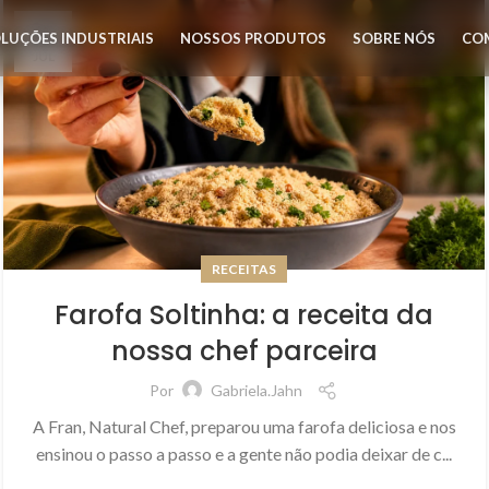
10
LUÇÕES INDUSTRIAIS
NOSSOS PRODUTOS
SOBRE NÓS
CO
JUL
RECEITAS
Farofa Soltinha: a receita da
nossa chef parceira
Por
Gabriela.jahn
A Fran, Natural Chef, preparou uma farofa deliciosa e nos
ensinou o passo a passo e a gente não podia deixar de c...