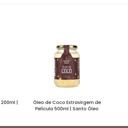
 200ml |
Óleo de Coco Extravirgem de
Óleo
Película 500ml | Santo Óleo