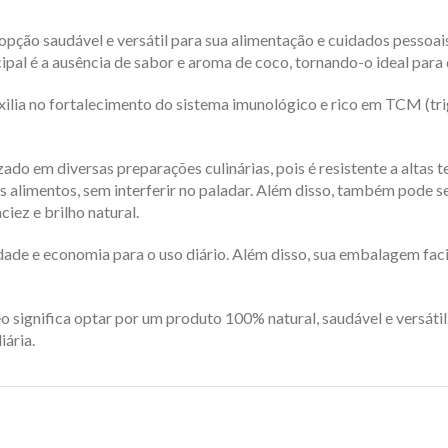
ão saudável e versátil para sua alimentação e cuidados pessoais
ncipal é a ausência de sabor e aroma de coco, tornando-o ideal para 
uxilia no fortalecimento do sistema imunológico e rico em TCM (tri
o em diversas preparações culinárias, pois é resistente a altas te
s alimentos, sem interferir no paladar. Além disso, também pode s
iez e brilho natural.
e e economia para o uso diário. Além disso, sua embalagem faci
ignifica optar por um produto 100% natural, saudável e versátil.
iária.